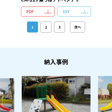
PDF
DXF
1
2
3
次へ
納入事例