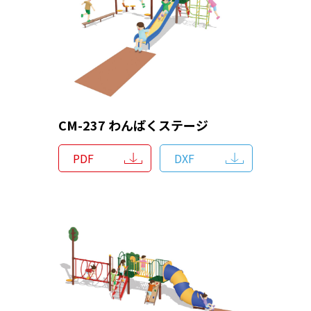
CM-237 わんぱくステージ
PDF
DXF